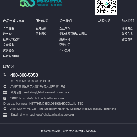
产品与解决方案
服务体系
关于我们
新闻资讯
加入我们
人工智能
服务级别
企业简介
招聘岗位
数字孪生
服务网络
爱游戏网页版官方网站
联系方式
数字化转型解
服务网络
留言表单
安全服务
荣誉资质
运维服务
企业风采
技术咨询服务
联系我们
400-808-5058
周一到周五9:30-18:00 (北京时间）
广州市黄埔区科学大道18号芯大厦B2栋1-2层
商务合作: marketing@shuksanhealthcare.com
媒体合作: media@shuksanhealthcare.com
Overseas business: NETTHINK HOLDINGS(HK)CO.,LIMITED
Add: Unit 04-05, 16F, The Broadway No.54-62 Lockhart Road,
Wanchai, HongKong
Email: sinontt_business@shuksanhealthcare.com
爱游戏网页版官方网站-爱游戏(中国) 版权所有