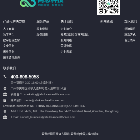
产品与解决方案
服务体系
关于我们
新闻资讯
加入我们
人工智能
服务级别
企业简介
招聘岗位
数字孪生
服务网络
爱游戏网页版官方网站
联系方式
数字化转型解
服务网络
留言表单
安全服务
荣誉资质
运维服务
企业风采
技术咨询服务
联系我们
400-808-5058
周一到周五9:30-18:00 (北京时间）
广州市黄埔区科学大道18号芯大厦B2栋1-2层
商务合作: marketing@shuksanhealthcare.com
媒体合作: media@shuksanhealthcare.com
Overseas business: NETTHINK HOLDINGS(HK)CO.,LIMITED
Add: Unit 04-05, 16F, The Broadway No.54-62 Lockhart Road,
Wanchai, HongKong
Email: sinontt_business@shuksanhealthcare.com
爱游戏网页版官方网站-爱游戏(中国) 版权所有